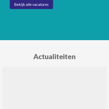
Bekijk alle vacatures
Actualiteiten
Lees
meer
over
Release
van
Hubble
Car