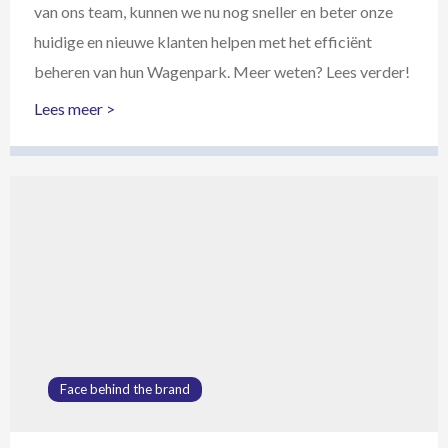
van ons team, kunnen we nu nog sneller en beter onze
huidige en nieuwe klanten helpen met het efficiënt
beheren van hun Wagenpark. Meer weten? Lees verder!
Lees meer >
Lees
meer
over
Hubble
Fleet
Management
Software
bundelt
125
Face behind the brand
jaar
ervaring